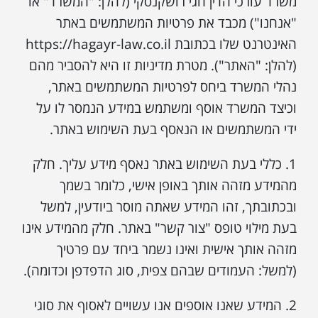
משרד עורכי הדין חגי רושקנסקי (להלן: "המשרד" או
"אנחנו") מכבד את פרטיות המשתמשים באתר
האינטרנט שלו בכתובת https://hagayr-law.co.il
(להלן: "האתר"). מטרת מדיניות זו היא להסביר מהם
נהלי המשרד ביחס לפרטיות המשתמשים באתר,
וכיצד המשרד אוסף ומשתמש במידע הנמסר לו על
ידי המשתמשים או הנאסף בעת השימוש באתר.
1. כללי בעת השימוש באתר נאסף מידע עליך. חלק
מהמידע מזהה אותך באופן אישי, כלומר בשמך
ובכתובתך, זהו המידע שאתה מוסר ביודעין, למשל
בעת מילוי טופס "צור קשר" באתר. חלק מהמידע אינו
מזהה אותך אישית ואינו נשמר ביחד עם פרטיך
(למשל: העמודים שבהם צפית, סוג הדפדפן וכדומה).
2. המידע שאנו אוספים אנו עשויים לאסוף את סוגי