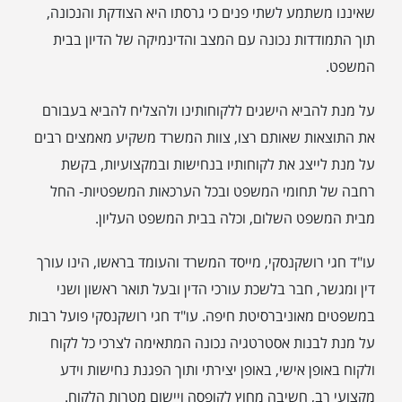
שאיננו משתמע לשתי פנים כי גרסתו היא הצודקת והנכונה,
תוך התמודדות נכונה עם המצב והדינמיקה של הדיון בבית
המשפט.
על מנת להביא הישגים ללקוחותינו ולהצליח להביא בעבורם
את התוצאות שאותם רצו, צוות המשרד משקיע מאמצים רבים
על מנת לייצג את לקוחותיו בנחישות ובמקצועיות, בקשת
רחבה של תחומי המשפט ובכל הערכאות המשפטיות- החל
מבית המשפט השלום, וכלה בבית המשפט העליון.
עו"ד חגי רושקנסקי, מייסד המשרד והעומד בראשו, הינו עורך
דין ומגשר, חבר בלשכת עורכי הדין ובעל תואר ראשון ושני
במשפטים מאוניברסיטת חיפה. עו"ד חגי רושקנסקי פועל רבות
על מנת לבנות אסטרטגיה נכונה המתאימה לצרכי כל לקוח
ולקוח באופן אישי, באופן יצירתי ותוך הפגנת נחישות וידע
מקצועי רב, חשיבה מחוץ לקופסה ויישום מטרות הלקוח.